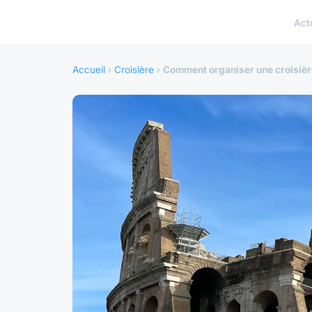
Act
Accueil
›
Croisière
›
Comment organiser une croisière