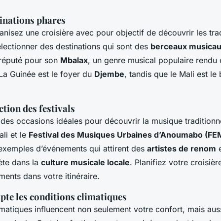
tinations phares
nisez une croisière avec pour objectif de découvrir les tra
sélectionner des destinations qui sont des
berceaux musica
 réputé pour son
Mbalax
, un genre musical populaire rendu 
La Guinée est le foyer du
Djembe
, tandis que le Mali est l
ction des festivals
t des occasions idéales pour découvrir la musique traditionn
li et le
Festival des Musiques Urbaines d’Anoumabo (F
 exemples d’événements qui attirent des
artistes de renom
e
te dans la
culture musicale locale
. Planifiez votre croisiè
ments dans votre itinéraire.
te les conditions climatiques
imatiques influencent non seulement votre confort, mais auss