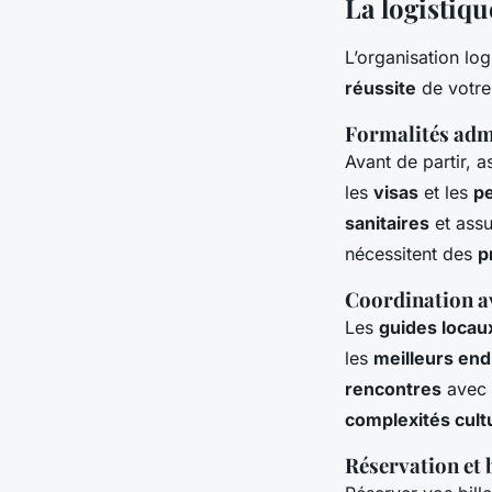
La logistiqu
L’organisation lo
réussite
de votre
Formalités admi
Avant de partir, 
les
visas
et les
p
sanitaires
et assu
nécessitent des
p
Coordination av
Les
guides locau
les
meilleurs end
rencontres
avec l
complexités cult
Réservation et b