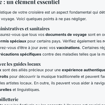
e : un élément essentiel
gistique de votre croisière est un aspect fondamental qui dé
 voyage. Voici quelques points à ne pas négliger.
nistratives et sanitaires
assurez-vous que tous vos
documents de voyage
sont en o
ermis spéciaux
pour certains pays. Vérifiez également les
r
rez-vous d’être à jour avec vos
vaccinations
. Certaines ré
récautions spécifiques
contre des maladies telles que la ma
ec les guides locaux
x
sont des alliés précieux pour une
expérience authentiqu
roits
pour découvrir la musique traditionnelle et peuvent faci
es artistes locaux. En outre, ils peuvent vous aider à navig
urelles
et linguistiques.
illetterie