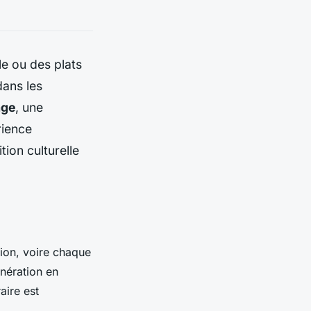
le ou des plats
ans les
age
, une
rience
tion culturelle
ion, voire chaque
nération en
aire est