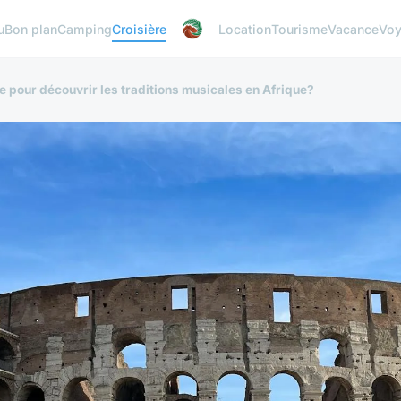
u
Bon plan
Camping
Croisière
Location
Tourisme
Vacance
Vo
 pour découvrir les traditions musicales en Afrique?