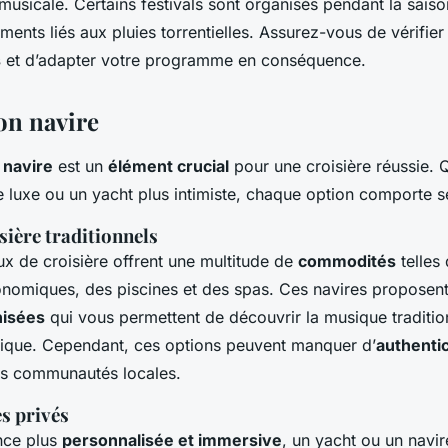
musicale. Certains festivals sont organisés pendant la sais
ments liés aux pluies torrentielles. Assurez-vous de vérifier
s
et d’adapter votre programme en conséquence.
on navire
e
navire
est un
élément crucial
pour une croisière réussie. 
 luxe ou un yacht plus intimiste, chaque option comporte 
sière traditionnels
x de croisière offrent une multitude de
commodités
telles
onomiques, des piscines et des spas. Ces navires proposen
nisées
qui vous permettent de découvrir la musique tradition
stique. Cependant, ces options peuvent manquer d’
authentic
s communautés locales.
es privés
nce plus
personnalisée et immersive
, un yacht ou un navir