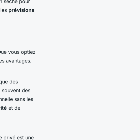
on sèche pour
 les
prévisions
Que vous optiez
ses avantages.
 que des
t souvent des
nelle sans les
ité
et de
e privé est une