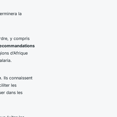
terminera la
rdre, y compris
ecommandations
gions d’Afrique
laria.
e
. Ils connaissent
liter les
uer dans les