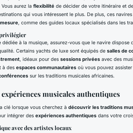
. Vous aurez la
flexibilité
de décider de votre itinéraire et d
tinations qui vous intéressent le plus. De plus, ces navires
r mesure
, comme des guides locaux spécialisés dans les tra
rivilégier
e dédiée à la musique, assurez-vous que le navire dispose d
ualité. Certains yachts de luxe sont équipés de
salles de c
strement
, idéaux pour des
sessions privées
avec des musi
t à des
espaces communautaires
où vous pouvez assister
conférences
sur les traditions musicales africaines.
s expériences musicales authentiques
 la clé lorsque vous cherchez à
découvrir les traditions mu
our intégrer des
expériences authentiques
dans votre crois
ique avec des artistes locaux