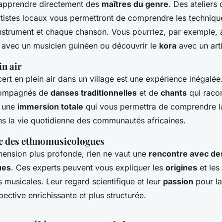
d’apprendre directement des
maîtres du genre
. Des ateliers
tistes locaux vous permettront de comprendre les techniques
nstrument et chaque chanson. Vous pourriez, par exemple, 
avec un musicien guinéen ou découvrir le
kora
avec un arti
in air
cert en plein air dans un village est une expérience inégal
compagnés de
danses traditionnelles
et de
chants
qui racon
t une
immersion totale
qui vous permettra de comprendre la
s la vie quotidienne des communautés africaines.
c des ethnomusicologues
ension plus profonde, rien ne vaut une
rencontre avec de
ues
. Ces experts peuvent vous expliquer les
origines
et les
s musicales. Leur regard scientifique et leur
passion
pour l
pective enrichissante et plus structurée.