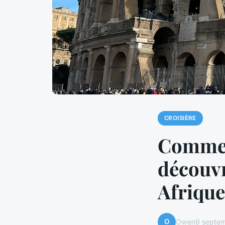
CROISIÈRE
Comment
découvr
Afrique
O
Owen
9 septe