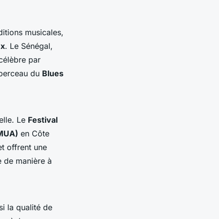
ditions musicales,
ux
. Le Sénégal,
célèbre par
e berceau du
Blues
elle. Le
Festival
EMUA)
en Côte
t offrent une
re de manière à
i la qualité de