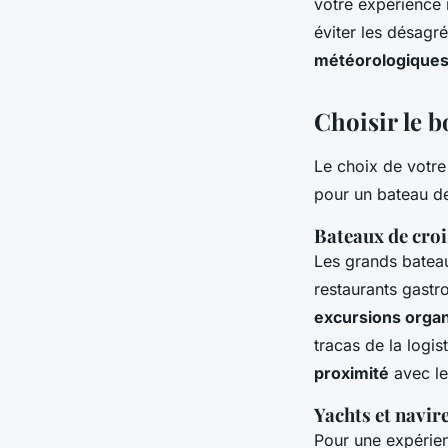
votre expérience 
éviter les désagré
météorologique
Choisir le b
Le choix de votr
pour un bateau de
Bateaux de croi
Les grands bateau
restaurants gastr
excursions orga
tracas de la logi
proximité
avec le
Yachts et navir
Pour une expérie